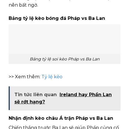
nên bất ngờ.
Bảng tỷ lệ kèo bóng đá Pháp vs Ba Lan
Bảng tỷ lệ soi kèo Pháp vs Ba Lan
>> Xem thêm:
Tỷ lệ kèo
Tin tức liên quan
Ireland hay Phần Lan
sẽ rớt hạng?
Nhận định kèo châu Á trận Pháp vs Ba Lan
Chiến thắng trước Ba Lan sẽ giúp Pháp củng cố