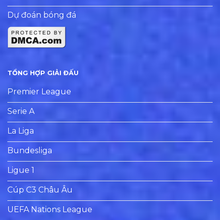
Dự đoán bóng đá
TỔNG HỢP GIẢI ĐẤU
Premier League
Serie A
La Liga
Bundesliga
Ligue 1
Cúp C3 Châu Âu
UEFA Nations League