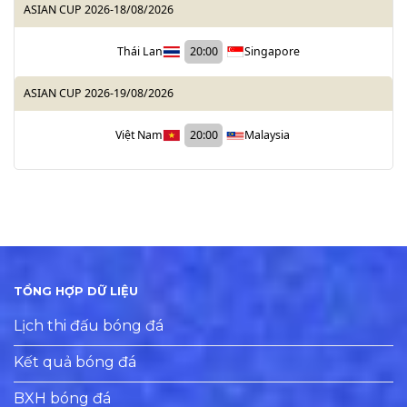
ASIAN CUP 2026
-
18/08/2026
Thái Lan
20:00
Singapore
ASIAN CUP 2026
-
19/08/2026
Việt Nam
20:00
Malaysia
TỔNG HỢP DỮ LIỆU
Lịch thi đấu bóng đá
Kết quả bóng đá
BXH bóng đá