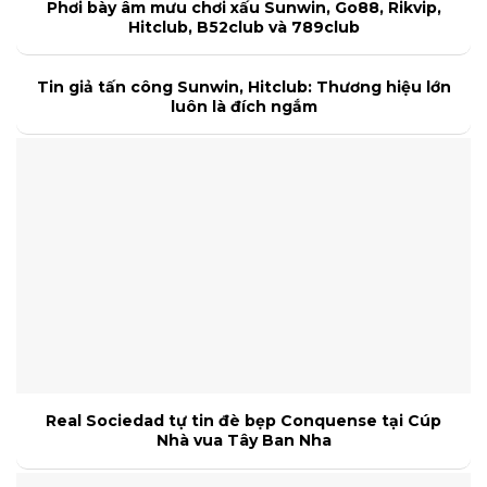
Phơi bày âm mưu chơi xấu Sunwin, Go88, Rikvip,
Hitclub, B52club và 789club
Tin giả tấn công Sunwin, Hitclub: Thương hiệu lớn
luôn là đích ngắm
Real Sociedad tự tin đè bẹp Conquense tại Cúp
Nhà vua Tây Ban Nha