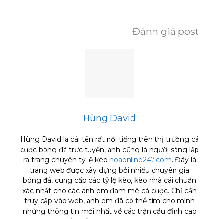
Đánh giá post
Hùng David
Hùng David là cái tên rất nổi tiếng trên thị trường cá
cược bóng đá trực tuyến, anh cũng là người sáng lập
ra trang chuyên tỷ lệ kèo
hoaonline247.com
. Đây là
trang web được xây dựng bởi nhiều chuyên gia
bóng đá, cung cấp các tỷ lệ kèo, kèo nhà cái chuẩn
xác nhất cho các anh em đam mê cá cược. Chỉ cần
truy cập vào web, anh em đã có thể tìm cho mình
những thông tin mới nhất về các trận cầu đỉnh cao