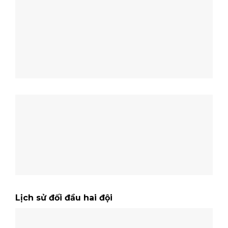
Lịch sử đối đầu hai đội