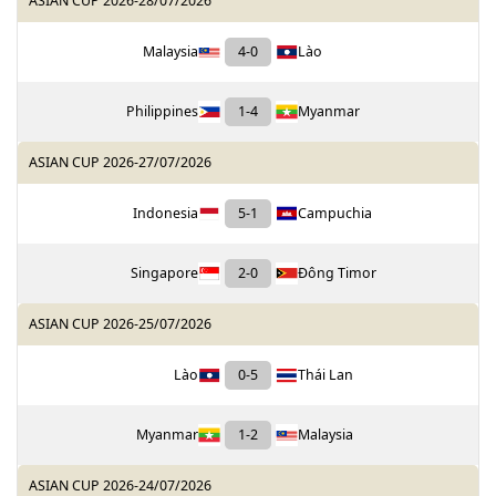
ASIAN CUP 2026
-
28/07/2026
Malaysia
4
-
0
Lào
Philippines
1
-
4
Myanmar
ASIAN CUP 2026
-
27/07/2026
Indonesia
5
-
1
Campuchia
Singapore
2
-
0
Đông Timor
ASIAN CUP 2026
-
25/07/2026
Lào
0
-
5
Thái Lan
Myanmar
1
-
2
Malaysia
ASIAN CUP 2026
-
24/07/2026