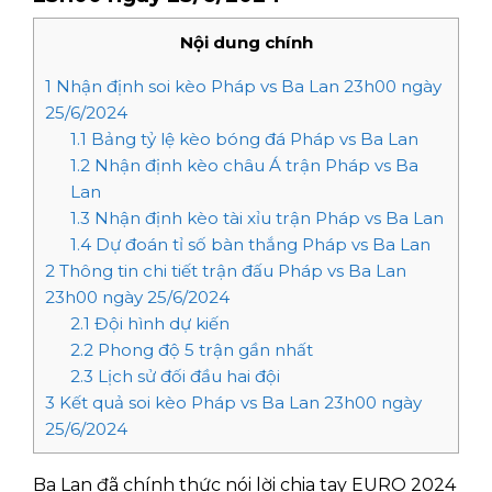
Nội dung chính
1
Nhận định soi kèo Pháp vs Ba Lan 23h00 ngày
25/6/2024
1.1
Bảng tỷ lệ kèo bóng đá Pháp vs Ba Lan
1.2
Nhận định kèo châu Á trận Pháp vs Ba
Lan
1.3
Nhận định kèo tài xỉu trận Pháp vs Ba Lan
1.4
Dự đoán tỉ số bàn thắng Pháp vs Ba Lan
2
Thông tin chi tiết trận đấu Pháp vs Ba Lan
23h00 ngày 25/6/2024
2.1
Đội hình dự kiến
2.2
Phong độ 5 trận gần nhất
2.3
Lịch sử đối đầu hai đội
3
Kết quả soi kèo Pháp vs Ba Lan 23h00 ngày
25/6/2024
Ba Lan đã chính thức nói lời chia tay EURO 2024