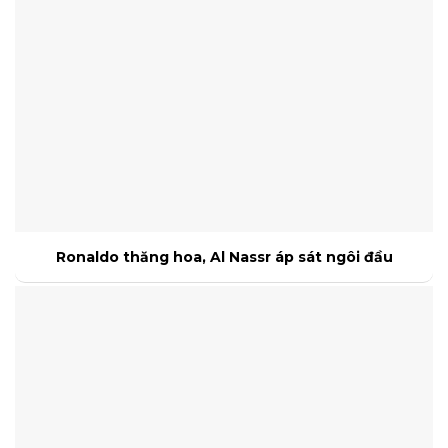
Ronaldo thăng hoa, Al Nassr áp sát ngôi đầu