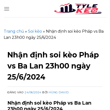
Skip
to
content
Trang chủ
»
Soi kèo
»
Nhận định soi kèo Pháp vs Ba
Lan 23h00 ngày 25/6/2024
Nhận định soi kèo Pháp
vs Ba Lan 23h00 ngày
25/6/2024
ĐĂNG VÀO
24/06/2024
BỞI
HÙNG DAVID
Nhận định soi kèo Pháp vs Ba Lan
23h00 ngày 25/6/2024