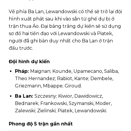
Về phía Ba Lan, Lewandowski có thể sẽ trở lại đội
hình xuất phát sau khi vào sân từ ghế dự bị ở
trận thua Áo. Đại bàng trắng dự kiến sẽ sử dụng
sơ đồ hai tiền đạo với Lewandowski và Piatek,
người đã ghi bàn duy nhất cho Ba Lan ở trận
đấu trước.
Đội hình dự kiến
Pháp
:
Maignan; Kounde, Upamecano, Saliba,
Theo Hernandez; Rabiot, Kante; Dembele,
Griezmann, Mbappe; Giroud.
Ba Lan
:
Szczesny; Kiwior, Dawidowicz,
Bednarek; Frankowski, Szymanski, Moder,
Zalewski; Zielinski; Piatek, Lewandowski.
Phong độ 5 trận gần nhất