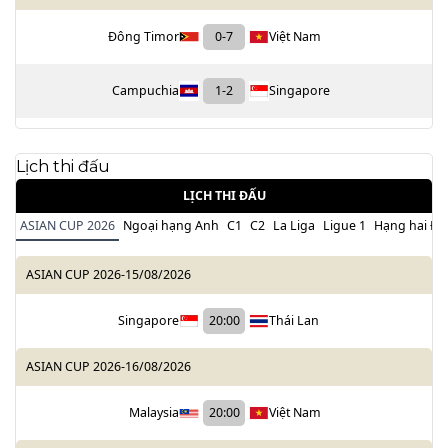
Đông Timor
0
-
7
Việt Nam
Campuchia
1
-
2
Singapore
Lịch thi đấu
LỊCH THI ĐẤU
ASIAN CUP 2026
Ngoại hạng Anh
C1
C2
La Liga
Ligue 1
Hạng hai Đứ
ASIAN CUP 2026
-
15/08/2026
Singapore
20:00
Thái Lan
ASIAN CUP 2026
-
16/08/2026
Malaysia
20:00
Việt Nam