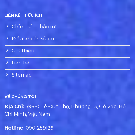
LIÊN KẾT HỮU ÍCH
Chính sách bảo mật
Điều khoản sử dụng
Giới thiệu
Liên hệ
Sitemap
VỀ CHÚNG TÔI
Địa Chỉ:
396 Đ. Lê Đức Thọ, Phường 13, Gò Vấp, Hồ
Chí Minh, Việt Nam
Hotline:
0901259129