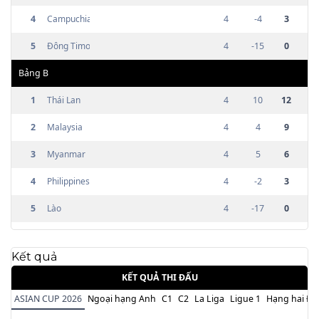
4
Campuchia
4
-4
3
5
Đông Timor
4
-15
0
Bảng
B
1
Thái Lan
4
10
12
2
Malaysia
4
4
9
3
Myanmar
4
5
6
4
Philippines
4
-2
3
5
Lào
4
-17
0
Kết quả
KẾT QUẢ THI ĐẤU
ASIAN CUP 2026
Ngoại hạng Anh
C1
C2
La Liga
Ligue 1
Hạng hai Đứ